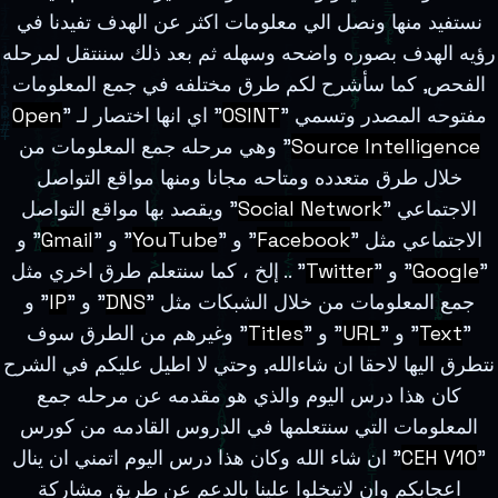
نستفيد منها ونصل الي معلومات اكثر عن الهدف تفيدنا في
رؤيه الهدف بصوره واضحه وسهله ثم بعد ذلك سننتقل لمرحله
الفحص, كما سأشرح لكم طرق مختلفه في جمع المعلومات
مفتوحه المصدر وتسمي "
OSINT
" اي انها اختصار لـ "
Open
Source Intelligence
" وهي مرحله جمع المعلومات من
خلال طرق متعدده ومتاحه مجانا ومنها مواقع التواصل
الاجتماعي "
Social Network
" ويقصد بها مواقع التواصل
الاجتماعي مثل "
Facebook
" و "
YouTube
" و "
Gmail
" و
"
Google
" و "
Twitter
" .. إلخ ، كما سنتعلم طرق اخري مثل
جمع المعلومات من خلال الشبكات مثل "
DNS
" و "
IP
" و
"
Text
" و "
URL
" و "
Titles
" وغيرهم من الطرق سوف
نتطرق اليها لاحقا ان شاءالله, وحتي لا اطيل عليكم في الشرح
كان هذا درس اليوم والذي هو مقدمه عن مرحله جمع
المعلومات التي سنتعلمها في الدروس القادمه من كورس
"
CEH V10
" ان شاء الله وكان هذا درس اليوم اتمني ان ينال
اعجابكم وان لاتبخلوا علينا بالدعم عن طريق مشاركة