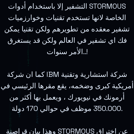
التشفير إلا باستخدام أدوات STORMOUS
الخاصة لانها تستخدم تقنيات وخوارزميات
تشفير معقده من تطويرهم ولكن تقنيا يمكن
فك اي تشفير في العالم ولكن قد يستغرق
الأمر سنوات..!
كما ان شركة IBM شركة استشارية وتقنية
أمريكية كبرى وضخمه، يقع مقرها الرئيسي في
أرمونك في نيويورك ، ويعمل بها أكثر من
350.000 موظف في حوالي 170 دولة.
وهذا بيان قراصنة STORMOUS عن اختراق