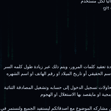
git
دة تعقيد كلمات المرور، ويتم ذلك عبر زيادة طول كلمه السر
شغيل المصادقة الثنائية (2FA) والتحقق بخطوتين "Two Step Verification". وأخيراً تستطيع المواقع أيضاً
ريق مشاركه الموضوع مع اصدقائكم ليستفيد الجميع ولنستمر في