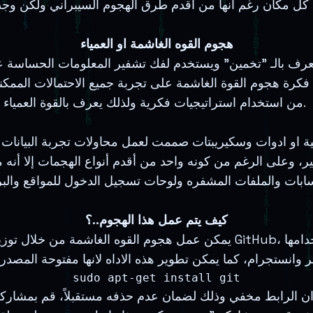
هجوم القوه الغاشمة او العمياء
ايعرف بالـ "تخمين" ويستخدم لفك تشفير المعلومات الحساسة 
كرة هجوم القوة الغاشمة على تجربة جميع الاحتمالات الممكنة ل
من استخدام استراتيجيات فكرية ولذلك يعرف بالقوة العمياء.
 او ادوات وسكيريبتات صممت لعمل محاولات تجربة البيانات ال
، وعلى الرغم من كونه واحد من أقدم أنواع الهجمات إلا أنه ما
كيف يتم عمل هذا الهجوم..؟
يمكن عمل هجوم القوه الغاشمة من خلال توزيعات لينكس عبر العديد من الادوا
sudo apt-get install git
لم ان الرابط مخفي وذلك لضمان عدم حذفه مستقبلاً، قم بمشاركة