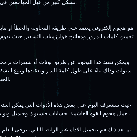
بشكل كبير من قبل المهاجمين في كل مكان رغم انها من أقدم طرق الهجوم السيبراني ولكن وجب علينا ان نقدم لكم كل ماهو مفيد.
هو هجوم إلكتروني يعتمد على طريقة المحاولة والخطأ او م
تخمين كلمات المرور ومفاتيح خوارزميات التشفير. حيث تقوم ف
ويمكن تنفيذ هذا الهجوم عن طريق بوتات أو شيفرات برمجية
سنوات وذلك بناءً عل
ى طول كلمة السر وتعقيدها ونوع التشفير
الحسابات والملفات المشفره ولوحات تسجيل الدخول للمواقع والبرامج.
لعمل هجوم القوه الغاشمة لحسابات فيسبوك وجيميل وتويتر وانستجرام، كما يمكن تطوير هذه الاداه لانها مفتوحة المصدر ويمكن تثبيت هذه الأداة علي توزيعات لينكس بهذه الطريقة:
ثم بعد ذلك قم بتحميل الاداه عبر الرابط التالي، يرجى الع