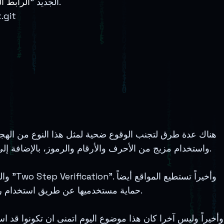
" حيث سيكون هذا رابط جديد تم توليده تلقائيا لكل مستخدم.
الجديد "
الرابط ا
.git
هناك عدة طرق لتجنب الوقوع ضحية لمثل هذا النوع من الهجمات
واستخدام مزيج من الأحرف والأرقام والرموز، بالإضافة إلى تجنب الكلمات الشائعة أو استخدام معلومات معروفة مثل الاسم الحقيقي أو تاريخ الميلاد او رقم الهاتف او اسم الشهره.
حماية مستخدميها عن طريق استخدام رموز التحقق (كابتشا) التي تمنع البوتات من تنفيذ التعليمات البرمجية او مايقصد بها الاستغلال او الهجوم.
وأخيراً وليس آخرا كان هذا موضوع اليوم اتمنى ان تكونوا قد 