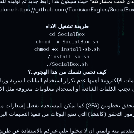
لذي قمت بمشاركته
 clone https://github.com/TunisianEagles/SocialBox
طريقة تشغيل الاداه
cd SocialBox
chmod +x SocialBox.sh
chmod +x install-sb.sh
./install-sb.sh
./SocialBox.sh
كيف تحمي نفسك من هذا الهجوم..؟
 الإلكترونية أهمها عدم تكرار استخدام البيانات السرية وزيا
كما يمكن للمستخدم تفعيل إشعارات محاولات تسجيل الدخول إلى حسابه وت
استفدتم منه واتمني ان لا تبخلوا علي غيركم بالاستفادة عن ط